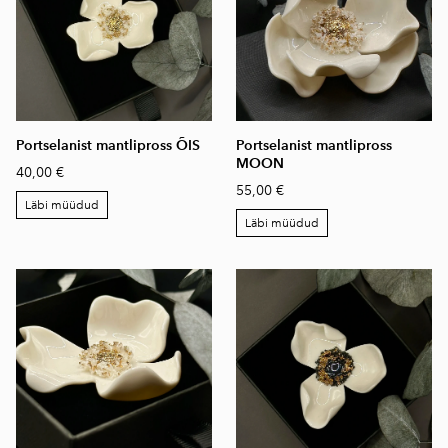
Portselanist mantlipross ÕIS
Portselanist mantlipross
MOON
40,00 €
55,00 €
Läbi müüdud
Läbi müüdud