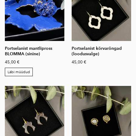
Portselanist mantlipross
Portselanist kõrvarõngad
BLOMMA (sinine)
(loodusvalge)
45,00 €
45,00 €
Läbi müüdud