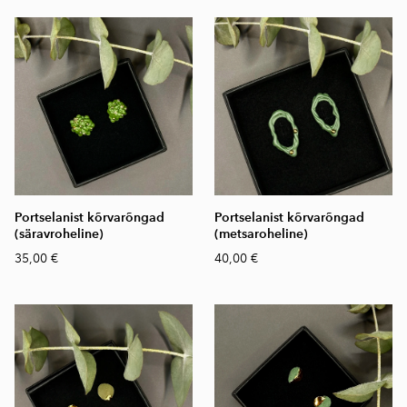
Portselanist kõrvarõngad
Portselanist kõrvarõngad
(säravroheline)
(metsaroheline)
35,00 €
40,00 €