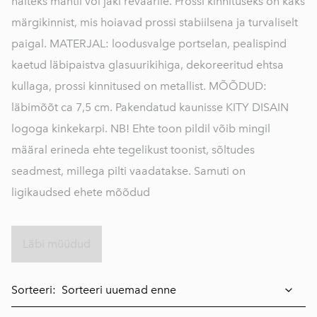
näiteks mantli või jaki reväärile. Prossi kinnituseks on kaks
märgikinnist, mis hoiavad prossi stabiilsena ja turvaliselt
paigal. MATERJAL: loodusvalge portselan, pealispind
kaetud läbipaistva glasuurikihiga, dekoreeritud ehtsa
kullaga, prossi kinnitused on metallist. MÕÕDUD:
läbimõõt ca 7,5 cm. Pakendatud kaunisse KITY DISAIN
logoga kinkekarpi. NB! Ehte toon pildil võib mingil
määral erineda ehte tegelikust toonist, sõltudes
seadmest, millega pilti vaadatakse. Samuti on
ligikaudsed ehete mõõdud
Läbi müüdud
Sorteeri: