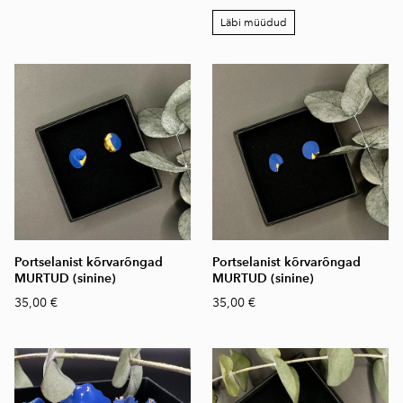
Läbi müüdud
Portselanist kõrvarõngad
Portselanist kõrvarõngad
MURTUD (sinine)
MURTUD (sinine)
35,00 €
35,00 €