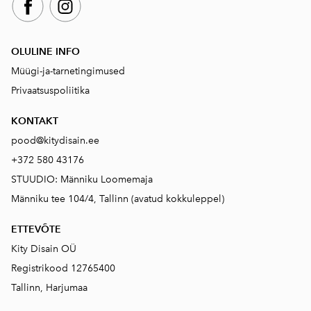
OLULINE INFO
Müügi-ja-tarnetingimused
Privaatsuspoliitika
KONTAKT
pood@kitydisain.ee
+372 580 43176
STUUDIO: Männiku Loomemaja
Männiku tee 104/4, Tallinn (avatud kokkuleppel)
ETTEVÕTE
Kity Disain OÜ
Registrikood 12765400
Tallinn, Harjumaa