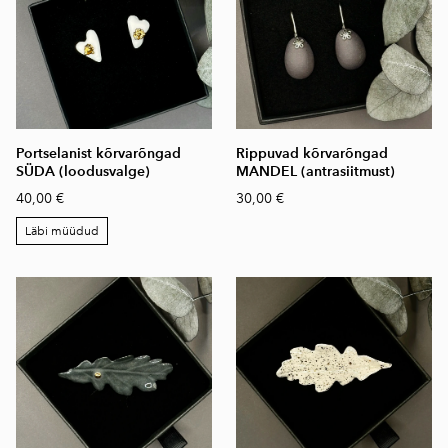
Portselanist kõrvarõngad
Rippuvad kõrvarõngad
SÜDA (loodusvalge)
MANDEL (antrasiitmust)
40,00 €
30,00 €
Läbi müüdud