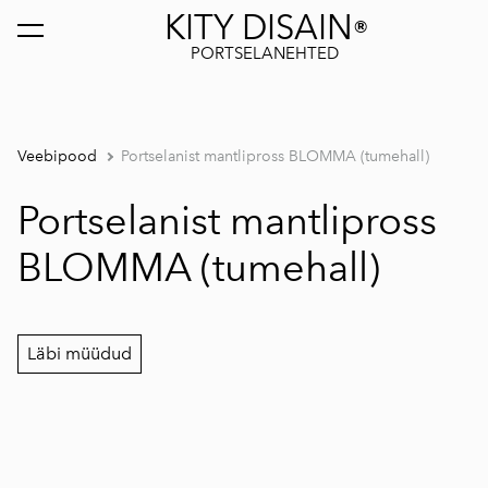
KITY DISAIN
®
lisati ostukorvi.
Vaata ostukorvi
PORTSELANEHTED
Veebipood
Portselanist mantlipross BLOMMA (tumehall)
Portselanist mantlipross
BLOMMA (tumehall)
Läbi müüdud
1 / 2