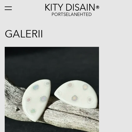
KITY DISAIN
®
lisati ostukorvi.
Vaata ostukorvi
PORTSELANEHTED
GALERII