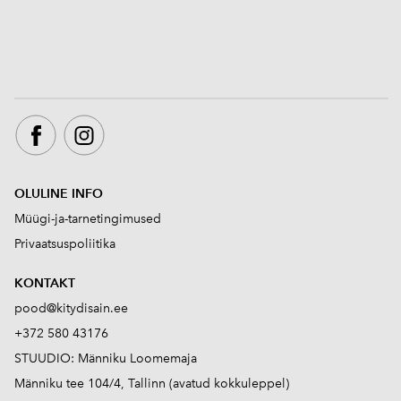
OLULINE INFO
Müügi-ja-tarnetingimused
Privaatsuspoliitika
KONTAKT
pood@kitydisain.ee
+372 580 43176
STUUDIO: Männiku Loomemaja
Männiku tee 104/4, Tallinn (avatud kokkuleppel)