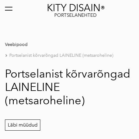
KITY DISAIN
®
lisati ostukorvi.
Vaata ostukorvi
PORTSELANEHTED
Veebipood
Portselanist kõrvarõngad LAINELINE (metsaroheline)
Portselanist kõrvarõngad
LAINELINE
(metsaroheline)
Läbi müüdud
1 / 4