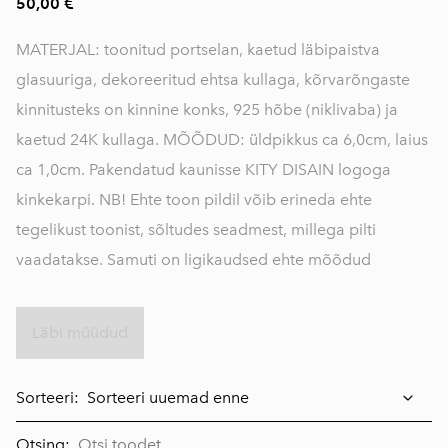
50,00 €
MATERJAL: toonitud portselan, kaetud läbipaistva
glasuuriga, dekoreeritud ehtsa kullaga, kõrvarõngaste
kinnitusteks on kinnine konks, 925 hõbe (niklivaba) ja
kaetud 24K kullaga. MÕÕDUD: üldpikkus ca 6,0cm, laius
ca 1,0cm. Pakendatud kaunisse KITY DISAIN logoga
kinkekarpi. NB! Ehte toon pildil võib erineda ehte
tegelikust toonist, sõltudes seadmest, millega pilti
vaadatakse. Samuti on ligikaudsed ehte mõõdud
Läbi müüdud
Sorteeri:
Otsing: