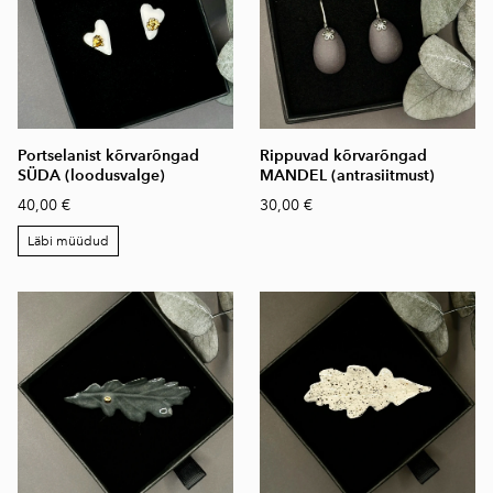
Portselanist kõrvarõngad
Rippuvad kõrvarõngad
SÜDA (loodusvalge)
MANDEL (antrasiitmust)
40,00 €
30,00 €
Läbi müüdud