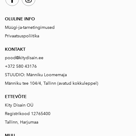
OLULINE INFO
Müügi-ja-tarnetingimused
Privaatsuspoliitika
KONTAKT
pood@kitydisain.ee
+372 580 43176
STUUDIO: Männiku Loomemaja
Männiku tee 104/4, Tallinn (avatud kokkuleppel)
ETTEVÕTE
Kity Disain OÜ
Registrikood 12765400
Tallinn, Harjumaa
MUU