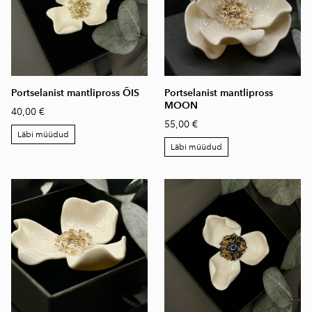
Portselanist mantlipross ÕIS
Portselanist mantlipross
MOON
40,00 €
55,00 €
Läbi müüdud
Läbi müüdud