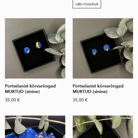
Läbi müüdud
Portselanist kõrvarõngad
Portselanist kõrvarõngad
MURTUD (sinine)
MURTUD (sinine)
35,00 €
35,00 €