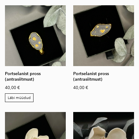
Portselanist pross
Portselanist pross
(antrasiitmust)
(antrasiitmust)
40,00 €
40,00 €
Läbi müüdud