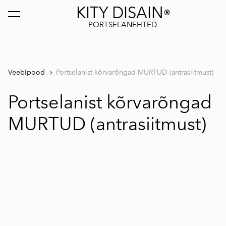
KITY DISAIN
®
lisati ostukorvi.
Vaata ostukorvi
PORTSELANEHTED
Veebipood
Portselanist kõrvarõngad MURTUD (antrasiitmust)
Portselanist kõrvarõngad
MURTUD (antrasiitmust)
1 / 3