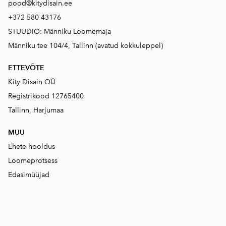
pood@kitydisain.ee
+372 580 43176
STUUDIO: Männiku Loomemaja
Männiku tee 104/4, Tallinn (avatud kokkuleppel)
ETTEVÕTE
Kity Disain OÜ
Registrikood 12765400
Tallinn, Harjumaa
MUU
Ehete hooldus
Loomeprotsess
Edasimüüjad