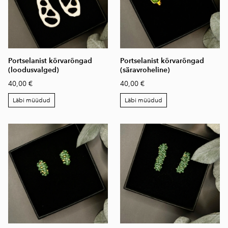
Portselanist kõrvarõngad
Portselanist kõrvarõngad
(loodusvalged)
(säravroheline)
40,00 €
40,00 €
Läbi müüdud
Läbi müüdud