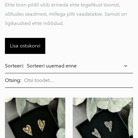
Ehte toon pildil võib erineda ehte tegelikust toonist,
sõltudes seadmest, millega pilti vaadatakse. Samuti on
ligikaudsed ehte mõõdud.
Lisa ostukorvi
Sorteeri:
Otsing: