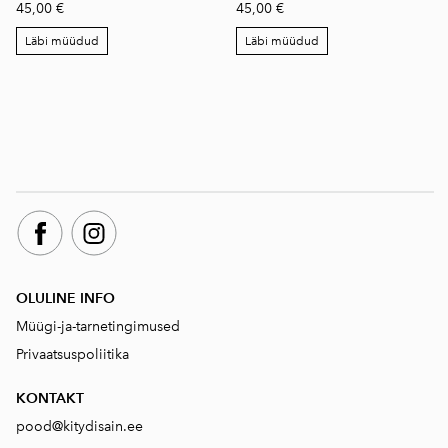
45,00 €
45,00 €
Läbi müüdud
Läbi müüdud
OLULINE INFO
Müügi-ja-tarnetingimused
Privaatsuspoliitika
KONTAKT
pood@kitydisain.ee