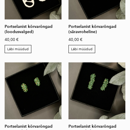
Portselanist kõrvarõngad
Portselanist kõrvarõngad
(loodusvalged)
(säravroheline)
40,00 €
40,00 €
Läbi müüdud
Läbi müüdud
Portselanist kõrvarõngad
Portselanist kõrvarõngad