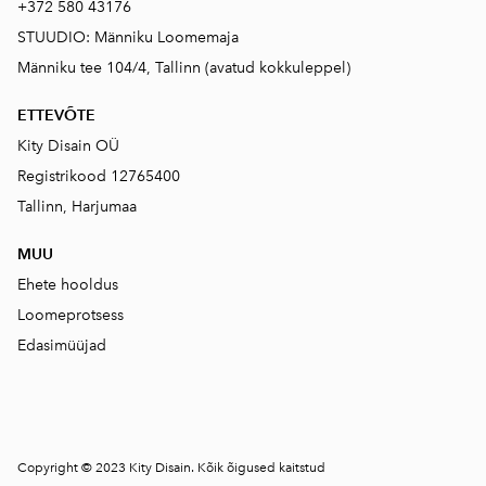
+372 580 43176
STUUDIO: Männiku Loomemaja
Männiku tee 104/4, Tallinn (avatud kokkuleppel)
ETTEVÕTE
Kity Disain OÜ
Registrikood 12765400
Tallinn, Harjumaa
MUU
Ehete hooldus
Loomeprotsess
Edasimüüjad
Copyright © 2023 Kity Disain. Kõik õigused kaitstud