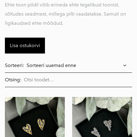
Ehte toon pildil võib erineda ehte tegelikust toonist,
sõltudes seadmest, millega pilti vaadatakse. Samuti on
ligikaudsed ehte mõõdud.
Lisa ostukorvi
Sorteeri:
Otsing: