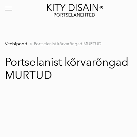
KITY DISAIN
®
lisati ostukorvi.
Vaata ostukorvi
PORTSELANEHTED
Veebipood
Portselanist kõrvarõngad MURTUD
Portselanist kõrvarõngad
MURTUD
1 / 3