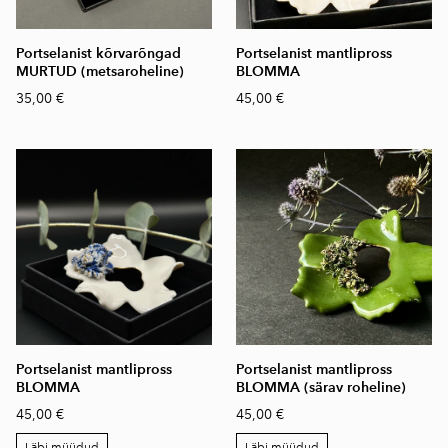
Portselanist kõrvarõngad
Portselanist mantlipross
MURTUD (metsaroheline)
BLOMMA
35,00 €
45,00 €
Portselanist mantlipross
Portselanist mantlipross
BLOMMA
BLOMMA (särav roheline)
45,00 €
45,00 €
Läbi müüdud
Läbi müüdud