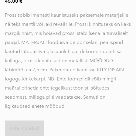
45,00 €
Pross sobib imehästi kaunistuseks paksemale materjalile,
näiteks mantli või jaki reväärile. Prossi kinnituseks on kaks
märgikinnist, mis hoiavad prossi stabiilsena ja turvaliselt
paigal. MATERJAL: loodusvalge portselan, pealispind
kaetud läbipaistva glasuurikihiga, dekoreeritud ehtsa
kullaga, prossi kinnitused on metallist. MÕÕDUD:
läbimõõt ca 7,5 cm. Pakendatud kaunisse KITY DISAIN
logoga kinkekarpi. NB! Ehte toon pildil võib mingil
määral erineda ehte tegelikust toonist, sõltudes
seadmest, millega pilti vaadatakse. Samuti on
ligikaudsed ehete mõõdud
Läbi müüdud