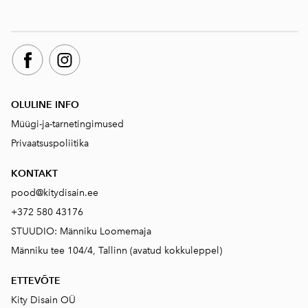
OLULINE INFO
Müügi-ja-tarnetingimused
Privaatsuspoliitika
KONTAKT
pood@kitydisain.ee
+372 580 43176
STUUDIO: Männiku Loomemaja
Männiku tee 104/4, Tallinn (avatud kokkuleppel)
ETTEVÕTE
Kity Disain OÜ