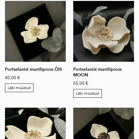
Portselanist mantlipross ÕIS
Portselanist mantlipross
MOON
40,00 €
55,00 €
Läbi müüdud
Läbi müüdud