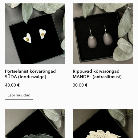
Portselanist kõrvarõngad
Rippuvad kõrvarõngad
SÜDA (loodusvalge)
MANDEL (antrasiitmust)
40,00 €
30,00 €
Läbi müüdud