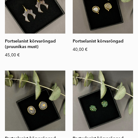
Portselanist kõrvarõngad
Portselanist kõrvarõngad
(pruunikas must)
40,00 €
45,00 €