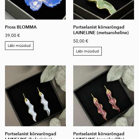
Pross BLOMMA
Portselanist kõrvarõngad
LAINELINE (metsaroheline)
39,00 €
50,00 €
Läbi müüdud
Läbi müüdud
Portselanist kõrvarõngad
Portselanist kõrvarõngad