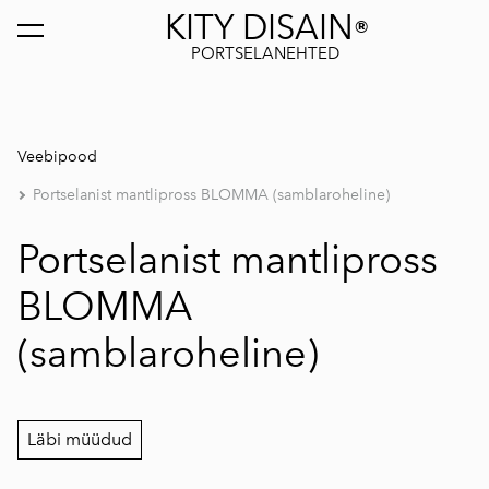
KITY DISAIN
®
lisati ostukorvi.
Vaata ostukorvi
PORTSELANEHTED
Veebipood
Portselanist mantlipross BLOMMA (samblaroheline)
Portselanist mantlipross
BLOMMA
(samblaroheline)
Läbi müüdud
1 / 3