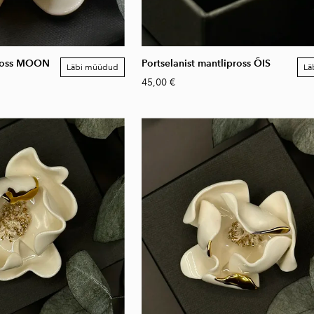
pross MOON
Portselanist mantlipross ÕIS
Läbi müüdud
Lä
45,00 €