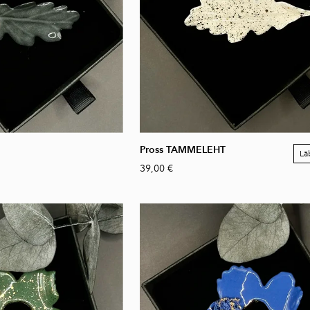
Pross TAMMELEHT
Lä
39,00 €