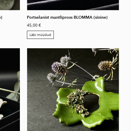
e)
Portselanist mantlipross BLOMMA (sinine)
45,00 €
Läbi müüdud