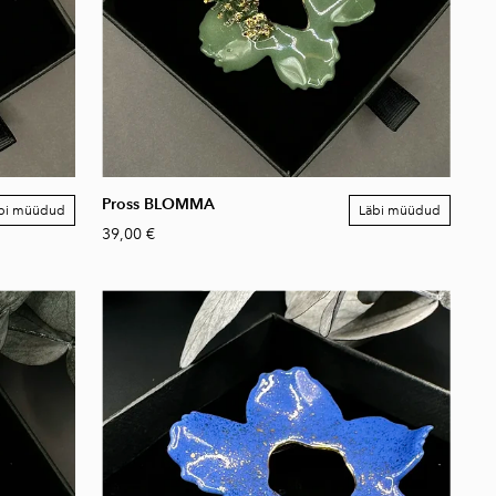
Pross BLOMMA
bi müüdud
Läbi müüdud
39,00 €