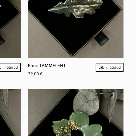
Pross TAMMELEHT
bi müüdud
Läbi müüdud
39,00 €