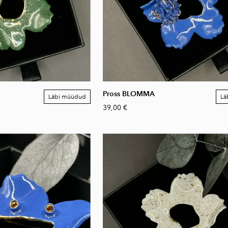
Pross BLOMMA
Läbi müüdud
Lä
39,00 €