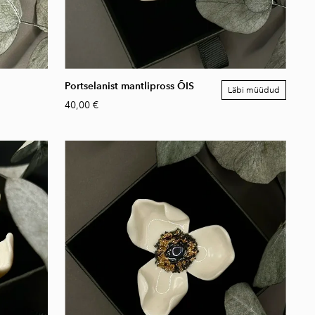
Portselanist mantlipross ÕIS
Läbi müüdud
40,00 €