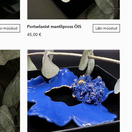
Portselanist mantlipross ÕIS
bi müüdud
Läbi müüdud
45,00 €