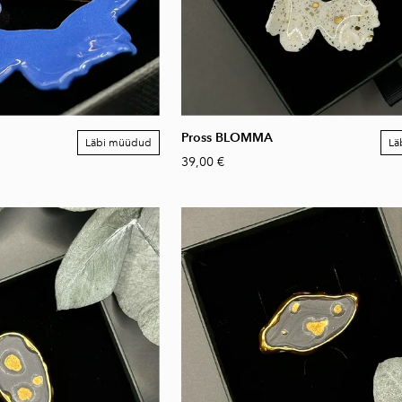
Pross BLOMMA
Läbi müüdud
Lä
39,00 €