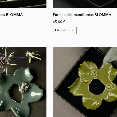
ipross BLOMMA
Portselanist mantlipross BLOMMA
45,00 €
Läbi müüdud