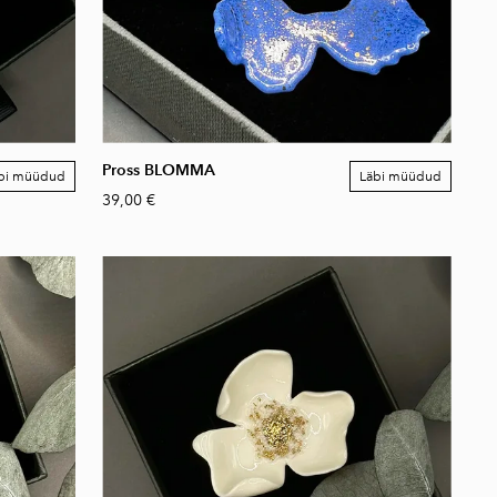
Pross BLOMMA
bi müüdud
Läbi müüdud
39,00 €