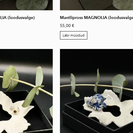
IA (loodusvalge)
Mantlipross MAGNOLIA (loodusvalg
55,00 €
Läbi müüdud