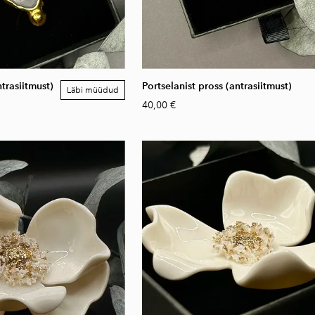
ntrasiitmust)
Portselanist pross (antrasiitmust)
Läbi müüdud
40,00 €