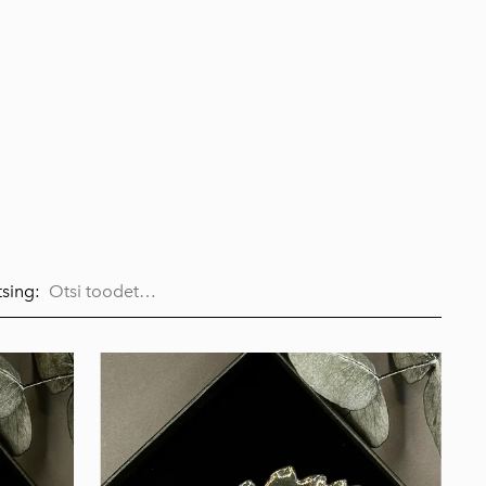
lisati ostukorvi.
Vaata ostukorvi
sing: